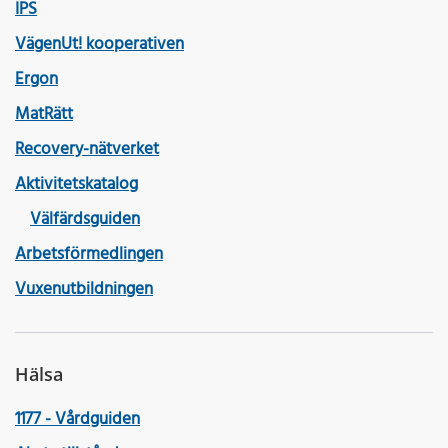
IPS
VägenUt! kooperativen
Ergon
MatRätt
Recovery-nätverket
Aktivitetskatalog
Välfärdsguiden
Arbetsförmedlingen
Vuxenutbildningen
Hälsa
1177 - Vårdguiden